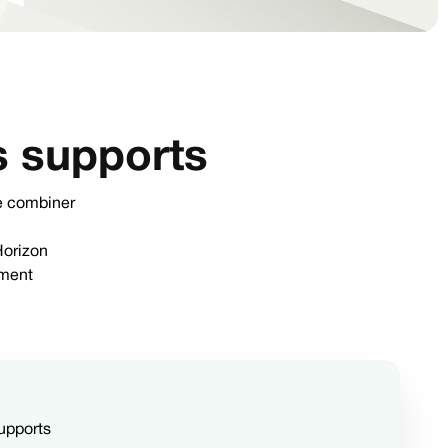
s supports
e combiner
Horizon
ement
upports