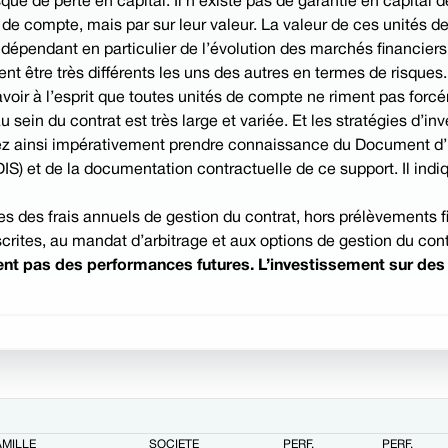
ue de perte en capital. Il n’existe pas de garantie en capital
de compte, mais par sur leur valeur. La valeur de ces unités d
, dépendant en particulier de l’évolution des marchés financiers
t être très différents les uns des autres en termes de risques
’avoir à l’esprit que toutes unités de compte ne riment pas forcé
ein du contrat est très large et variée. Et les stratégies d’in
z ainsi impérativement prendre connaissance du Document d’Inf
S) et de la documentation contractuelle de ce support. Il indiq
 des frais annuels de gestion du contrat, hors prélèvements fi
crites, au mandat d’arbitrage et aux options de gestion du cont
t pas des performances futures. L’investissement sur des s
AMILLE
SOCIÉTÉ
PERF.
PERF.