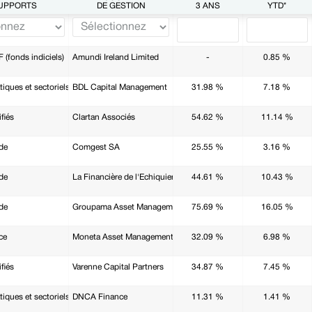
SUPPORTS
DE GESTION
3 ANS
YTD*
F (fonds indiciels)
Amundi Ireland Limited
-
0.85 %
iques et sectoriels
BDL Capital Management
31.98 %
7.18 %
fiés
Clartan Associés
54.62 %
11.14 %
de
Comgest SA
25.55 %
3.16 %
de
La Financière de l'Echiquier
44.61 %
10.43 %
de
Groupama Asset Management
75.69 %
16.05 %
ce
Moneta Asset Management
32.09 %
6.98 %
fiés
Varenne Capital Partners
34.87 %
7.45 %
iques et sectoriels
DNCA Finance
11.31 %
1.41 %