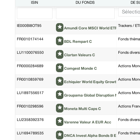
ISIN
DU FONDS
DE 
IE000BI8OT95
Trackers / ET
Amundi Core MSCI World ETF Acc
FR0010174144
Fonds thémat
BDL Rempart C
LU1100076550
Fonds diversi
Clartan Valeurs C
FR0000284689
Actions Mon
Comgest Monde C
FR0010859769
Actions Mon
Echiquier World Equity Growth A
LU1897556517
Actions Mon
Groupama Global Disruption NC
FR0010298596
Actions Fran
Moneta Multi Caps C
LU2358392376
Fonds diversi
Varenne Valeur A EUR Acc
LU1694789535
Fonds thémat
DNCA Invest Alpha Bonds B EUR