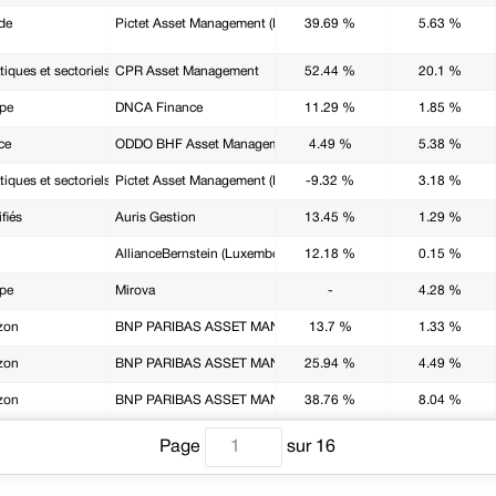
de
Pictet Asset Management (Europe) SA
39.69 %
5.63 %
iques et sectoriels
CPR Asset Management
52.44 %
20.1 %
ope
DNCA Finance
11.29 %
1.85 %
ce
ODDO BHF Asset Management SAS
4.49 %
5.38 %
iques et sectoriels
Pictet Asset Management (Europe) SA
-9.32 %
3.18 %
fiés
Auris Gestion
13.45 %
1.29 %
AllianceBernstein (Luxembourg) S.à r.l.
12.18 %
0.15 %
ope
Mirova
-
4.28 %
zon
BNP PARIBAS ASSET MANAGEMENT Europe
13.7 %
1.33 %
zon
BNP PARIBAS ASSET MANAGEMENT Europe
25.94 %
4.49 %
zon
BNP PARIBAS ASSET MANAGEMENT Europe
38.76 %
8.04 %
Page
sur
16