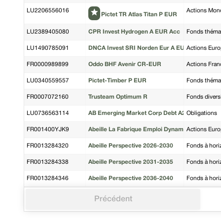
LU2206556016
Actions Mon
Pictet TR Atlas Titan P EUR
LU2389405080
CPR Invest Hydrogen A EUR Acc
Fonds thémat
LU1490785091
DNCA Invest SRI Norden Eur A EUR
Actions Eur
FR0000989899
Oddo BHF Avenir CR-EUR
Actions Fran
LU0340559557
Pictet-Timber P EUR
Fonds thémat
FR0007072160
Trusteam Optimum R
Fonds diversi
LU0736563114
AB Emerging Market Corp Debt A2 EUR H
Obligations
FR001400YJK9
Abeille La Fabrique Emploi Dynamique R/C
Actions Eur
FR0013284320
Abeille Perspective 2026-2030
Fonds à hori
FR0013284338
Abeille Perspective 2031-2035
Fonds à hori
FR0013284346
Abeille Perspective 2036-2040
Fonds à hori
Précédent