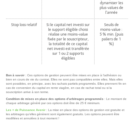
dynamiser les
plus-values de
l'année
Stop loss relatif
Si le capital net investi sur
Seuils de
le support éligible choisi
moins-value :
réalise une moins-value
5 % min. (puis
fixée par le souscripteur,
paliers de 1
la totalité de ce capital
%)
net investi est transférée
sur 1 ou 2 supports
éligibles
Bon à savoir
: Ces options de gestion peuvent être mises en place à l’adhésion ou
bien en cours de vie du contrat. Elles ne sont pas compatibles entre elles. Mais elles
sont possibles, en principe, avec les rachats partiels programmés. Elles prennent fin en
cas de conversion du capital en rente viagère, en cas de rachat total ou si la
souscription arrive à son terme.
Condition de mises en place des options d’arbitrages programmés
: Le montant de
chaque arbitrage généré par ces options doit être de 25 € minimum.
Les + de Puissance Avenir
: La mise en place des options de gestion est gratuite et
les arbitrages qu’elles génèrent sont également gratuits. Les options peuvent être
modifiées et annulées à tout moment !