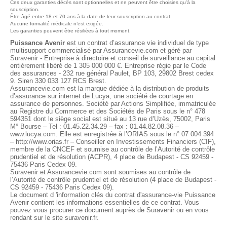
Ces deux garanties décès sont optionnelles et ne peuvent être choisies qu’à la
souscription.
Être âgé entre 18 et 70 ans à la date de leur souscription au contrat.
Aucune formalité médicale n’est exigée.
Les garanties peuvent être résiliées à tout moment.
Puissance Avenir
est un contrat d’assurance vie individuel de type
multisupport commercialisé par Assurancevie.com et géré par
Suravenir - Entreprise à directoire et conseil de surveillance au capital
entièrement libéré de 1 305 000 000 €. Entreprise régie par le Code
des assurances - 232 rue général Paulet, BP 103, 29802 Brest cedex
9. Siren 330 033 127 RCS Brest.
Assurancevie.com est la marque dédiée à la distribution de produits
d’assurance sur internet de Lucya, une société de courtage en
assurance de personnes. Société par Actions Simplifiée, immatriculée
au Registre du Commerce et des Sociétés de Paris sous le n° 478
594351 dont le siège social est situé au 13 rue d’Uzès, 75002, Paris
M° Bourse – Tel : 01.45.22.34.29 – fax : 01.44.82.08.36 –
www.lucya.com. Elle est enregistrée à l’ORIAS sous le n° 07 004 394
– http://www.orias.fr – Conseiller en Investissements Financiers (CIF),
membre de la CNCEF et soumise au contrôle de l’Autorité de contrôle
prudentiel et de résolution (ACPR), 4 place de Budapest - CS 92459 -
75436 Paris Cedex 09.
Suravenir et Assurancevie.com sont soumises au contrôle de
l’Autorité de contrôle prudentiel et de résolution (4 place de Budapest -
CS 92459 - 75436 Paris Cedex 09).
Le document d 'information clés du contrat d'assurance-vie Puissance
Avenir contient les informations essentielles de ce contrat. Vous
pouvez vous procurer ce document auprès de Suravenir ou en vous
rendant sur le site suravenir.fr.