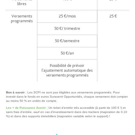
libres
Versements
25 €/mois
25 €
programmés
50 €/ trimestre
50 €/semestre
50 €/an
Possibilité de prévoir
l'ajustement automatique des
versements programmés
Bon à savoir
: Les SCPI ne sont pas éligibles aux versements programmés. Pour
investir dans le fonds en euros Suravenir Opportunités, chaque versement doit compter
au moins 50 % en unités de compte.
Les + de Puissance Avenir
: Un ticket d’entrée très accessible (à partir de 100 € !) et
sans frais d’entrée, sauf en cas d’investissement dans des trackers (majoration de 0,10
%) et dans des supports immobiliers (majoration variable selon le support) !