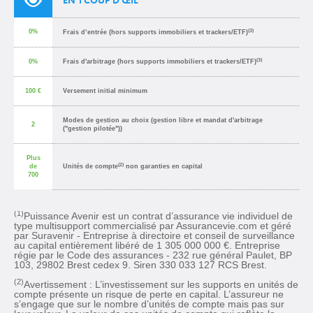
EN 1 COUP D’ŒIL
(3)
0%
Frais d’entrée (hors supports immobiliers et trackers/ETF)
(3)
0%
Frais d'arbitrage (hors supports immobiliers et trackers/ETF)
100 €
Versement initial minimum
Modes de gestion au choix (gestion libre et mandat d'arbitrage
2
("gestion pilotée"))
Plus
(2)
de
Unités de compte
non garanties en capital
700
(1)
Puissance Avenir est un contrat d’assurance vie individuel de
type multisupport commercialisé par Assurancevie.com et géré
par Suravenir - Entreprise à directoire et conseil de surveillance
au capital entièrement libéré de 1 305 000 000 €. Entreprise
régie par le Code des assurances - 232 rue général Paulet, BP
103, 29802 Brest cedex 9. Siren 330 033 127 RCS Brest.
(2)
Avertissement : L’investissement sur les supports en unités de
compte présente un risque de perte en capital. L’assureur ne
s’engage que sur le nombre d’unités de compte mais pas sur