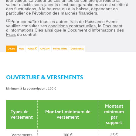
leur valeur. La valeur de ces unités de compte qui reflète la
valeur d’actifs sous-jacents n’est pas garantie mais est sujette à
des fluctuations, à la hausse ou à la baisse, dépendant en
particulier de l’évolution des marchés financiers.
(3)
Pour connaître tous les autres frais de Puissance Avenir,
veuillez consulter ses
conditions contractuelles
, le
Document
d’Informations Clés
ainsi que le
Document d'Informations des
Frais
du contrat.
Détails
Frais
Fonds €
OPCVM
Fonds immo
Documents
OUVERTURE & VERSEMENTS
Minimum à la souscription
: 100 €
Montant
Types de
Montant minimum de
minimum
versement
versement
par
support
Versements
100 €
25 €