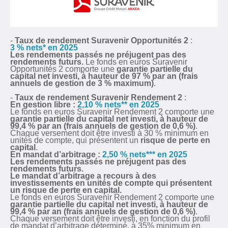
-
Taux de rendement Suravenir Opportunités 2
:
3 % nets* en 2025
Les rendements passés ne préjugent pas des
rendements futurs.
Le fonds en euros Suravenir
Opportunités 2 comporte une
garantie partielle du
capital net investi, à hauteur de 97 % par an (frais
annuels de gestion de 3 % maximum)
.
-
Taux de rendement Suravenir Rendement 2
:
En gestion libre :
2,10 % nets** en 2025
Le fonds en euros Suravenir Rendement 2 comporte une
garantie partielle du capital net investi, à hauteur de
99,4 % par an (frais annuels de gestion de 0,6 %)
.
Chaque versement doit être investi à 30 % minimum en
unités de compte, qui présentent un
risque de perte en
capital
.
En mandat d’arbitrage :
2,50 % nets*** en 2025
Les rendements passés ne préjugent pas des
rendements futurs.
Le mandat d’arbitrage a recours à des
investissements en unités de compte qui présentent
un risque de perte en capital.
Le fonds en euros Suravenir Rendement 2 comporte une
garantie partielle du capital net investi, à hauteur de
99,4 % par an (frais annuels de gestion de 0,6 %)
.
Chaque versement doit être investi, en fonction du profil
de mandat d’arbitrage déterminé, à 35% minimum en