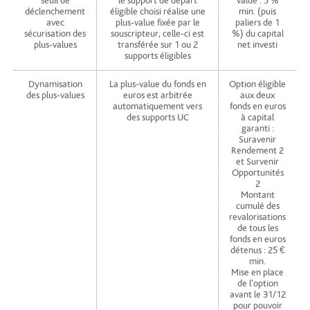
seuil de
le support de départ
value : 5 %
déclenchement
éligible choisi réalise une
min. (puis
avec
plus-value fixée par le
paliers de 1
sécurisation des
souscripteur, celle-ci est
%) du capital
plus-values
transférée sur 1 ou 2
net investi
supports éligibles
Dynamisation
La plus-value du fonds en
Option éligible
des plus-values
euros est arbitrée
aux deux
automatiquement vers
fonds en euros
des supports UC
à capital
garanti :
Suravenir
Rendement 2
et Survenir
Opportunités
2
Montant
cumulé des
revalorisations
de tous les
fonds en euros
détenus : 25 €
min.
Mise en place
de l'option
avant le 31/12
pour pouvoir