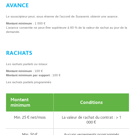
AVANCE
Le souscripteur peut, sous réserve de l’accord de Suravenir, obtenir une avance.
Montant minimum
: 1 000 €
L’avance consentie ne peut être supérieure à 60 % de la valeur de rachat au jour de la
demande.
RACHATS
Les rachats partiels ou totaux
Montant minimum
: 100 €
Montant minimum par support
: 100 €
Les rachats partiels programmés
Montant
Conditions
minimum
Min. 25 € net/mois
La valeur de rachat du contrat : > 1
000 €
Min. 50 €
Aucuns versements programmés