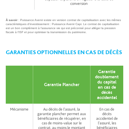
conversion
À savoir
: Puissance Avenir existe en version contrat de capitalisation avec les mêmes
caractéristiques d’investissement : Puissance Avenir Capi. Le contrat de capitalisation
est un bon complément à l’assurance vie qui est préconisé pour alléger la pression
fiscale à l’ISF et pour optimiser la transmission du patrimoine.
GARANTIES OPTIONNELLES EN CAS DE DÉCÈS
Garantie
doublement
du capital
Garantie Plancher
en cas de
décès
accidentel
Mécanisme
Au décès de l'assuré, la
En cas de
garantie plancher permet aux
décès
bénéficiaires de récupérer, en
accidentel de
cas de moins-value sur le
l'assuré, les
contrat, au moins le montant
bénéficiaires