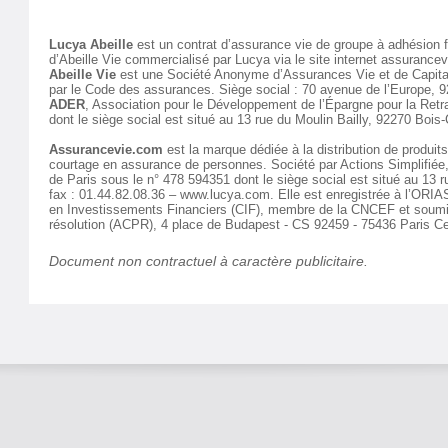
Lucya Abeille
est un contrat d’assurance vie de groupe à adhésion f
d’Abeille Vie commercialisé par Lucya via le site internet assurance
Abeille Vie
est une Société Anonyme d’Assurances Vie et de Capitali
par le Code des assurances. Siège social : 70 avenue de l’Europe,
ADER
, Association pour le Développement de l’Épargne pour la Retrai
dont le siège social est situé au 13 rue du Moulin Bailly, 92270 Boi
Assurancevie.com
est la marque dédiée à la distribution de produit
courtage en assurance de personnes. Société par Actions Simplifié
de Paris sous le n° 478 594351 dont le siège social est situé au 13 
fax : 01.44.82.08.36 – www.lucya.com. Elle est enregistrée à l’ORIAS
en Investissements Financiers (CIF), membre de la CNCEF et soumise 
résolution (ACPR), 4 place de Budapest - CS 92459 - 75436 Paris C
Document non contractuel à caractère publicitaire.