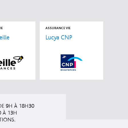
IE
ASSURANCE VIE
ille
Lucya CNP
E 9H À 18H30
0 À 13H
TIONS.