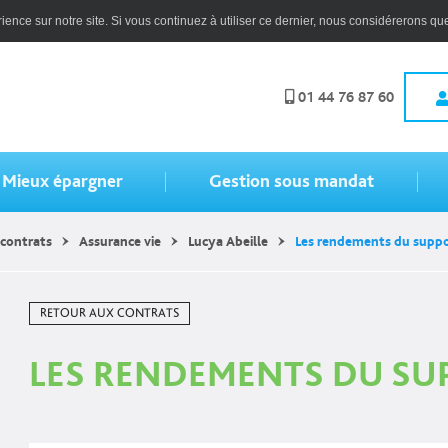
ence sur notre site. Si vous continuez à utiliser ce dernier, nous considérerons que
01 44 76 87 60
Mieux épargner
Gestion sous mandat
contrats
Assurance vie
Lucya Abeille
Les rendements du suppo
RETOUR AUX CONTRATS
LES RENDEMENTS DU SU