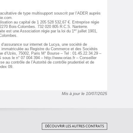
acultative de type multisupport souscrit par l’ADER auprès
vie.com.
sation au capital de 1 205 528 532,67 €. Entreprise régie
 92270 Bois-Colombes. 732 020 805 R.C.S. Nanterre.
er
te est une Association régie par la loi du 1
juillet 1901,
s-Colombes.
s d’assurance sur internet de Lucya, une société de
e, immatriculée au Registre du Commerce et des Sociétés
rue d’Uzès, 75002, Paris M° Bourse – Tel : 01.45.22.34.29 –
 sous le n° 07 004 394 – http://www.orias.fr – Conseiller
au contrôle de l’Autorité de contrôle prudentiel et de
edex 09.
Mis à jour le 10/07/2025
DÉCOUVRIR LES AUTRES CONTRATS