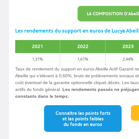
LA COMPOSITION D'Abeil
Les rendements du support en euros de Lucya Abeil
2021
2022
2023
1,31%
1,61%
2,44%
Taux de rendement du support en euros Abeille Actif Garanti ne
Abeille qui s’élèvent à 0,60%, bruts de prélèvements sociaux et 
coût éventuel de la garantie optionnelle cliquet décès. Les tau
actifs du fonds général.
Les rendements passés ne préjugent
constants dans le temps.
Connaître les points forts
et les points faibles
du fonds en euros