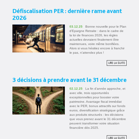
Défiscalisation PER : dernière rame avant
2026
03.12.25
Bonne nouvelle pour le Plan
d'Epargne Retraite : dans le cadre de
la loi de finances 2026, les règles
actuelles devraient finalement être
maintenues, voire même bonifiées.
Alors si vous hésitiez encore à franchir
le pas, n'attendez plus !
LIRE LA SUITE
3 décisions à prendre avant le 31 décembre
02.12.25
La fin d'année approche, et
avec elle, trois opportunités
exceptionnelles pour booster votre
patrimoine. Avantage fiscal immédiat
avec le PER, bonus attractifs sur fonds
euros, diversification stratégique grâce
aux produits structurés : les décisions
que vous prenez avant le 31 décembre
peuvent transformer votre situation
financière dès 2025.
LIRE LA SUITE