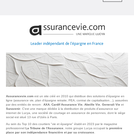
Leader indépendant de l'épargne en France
Assurancevie.com
est un site créé en 2010 qui distribue des solutions d'épargne en
ligne (assurance vie, plan d'épargne retraite, PEA, contrat de capitalisation…), assurées
par des entités de renom :
AXA
,
Cardif Assurance Vie
,
Abeille Vie
,
Generali Vie
et
Suravenir
. C’est une marque dédiée à la distribution de produits d'assurance sur
internet de Lucya, une société de courtage en assurance de personnes, dont le siège
social est situé 13 rue d’Uzès à Paris.
Au sein du Top 10 des courtiers "vie et épargne" établi en 2023 par le magazine
professionnel
La Tribune de l'Assurance
, notre groupe Lucya occupait la
première
place par son indépendance financière et par sa croissance
.