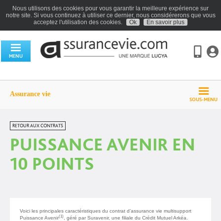
Nous utilisons des cookies pour vous garantir la meilleure expérience sur
notre site. Si vous continuez à utiliser ce dernier, nous considérerons que vous
acceptez l'utilisation des cookies.
Ok
En savoir plus
MENU
Assurance vie
SOUS-MENU
RETOUR AUX CONTRATS
PUISSANCE AVENIR EN
10 POINTS
Voici les principales caractéristiques du contrat d’assurance vie multisupport
(1)
Puissance Avenir
, géré par Suravenir, une filiale du Crédit Mutuel Arkéa.