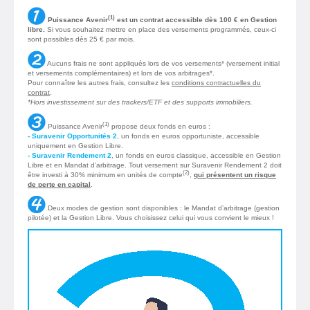
(1)
Puissance Avenir
est un contrat accessible dès 100 € en Gestion
libre.
Si vous souhaitez mettre en place des versements programmés, ceux-ci
sont possibles dès 25 € par mois.
Aucuns frais ne sont appliqués lors de vos versements* (versement initial
et versements complémentaires) et lors de vos arbitrages*.
Pour connaître les autres frais, consultez les
conditions contractuelles du
contrat
.
*Hors investissement sur des trackers/ETF et des supports immobiliers.
(1)
Puissance Avenir
propose deux fonds en euros :
- Suravenir Opportunités 2
, un fonds en euros opportuniste, accessible
uniquement en Gestion Libre.
- Suravenir Rendement 2
, un fonds en euros classique, accessible en Gestion
Libre et en Mandat d’arbitrage. Tout versement sur Suravenir Rendement 2 doit
(2)
être investi à 30% minimum en unités de compte
,
qui présentent un risque
de perte en capital
.
Deux modes de gestion sont disponibles : le Mandat d’arbitrage (gestion
pilotée) et la Gestion Libre. Vous choisissez celui qui vous convient le mieux !