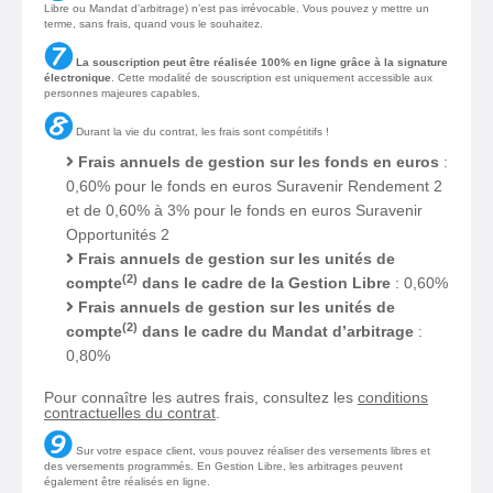
Libre ou Mandat d’arbitrage) n’est pas irrévocable. Vous pouvez y mettre un
terme, sans frais, quand vous le souhaitez.
La souscription peut être réalisée 100% en ligne grâce à la signature
électronique
. Cette modalité de souscription est uniquement accessible aux
personnes majeures capables.
Durant la vie du contrat, les frais sont compétitifs !
Frais annuels de gestion sur les fonds en euros
:
0,60% pour le fonds en euros Suravenir Rendement 2
et de 0,60% à 3% pour le fonds en euros Suravenir
Opportunités 2
Frais annuels de gestion sur les unités de
(2)
compte
dans le cadre de la Gestion Libre
: 0,60%
Frais annuels de gestion sur les unités de
(2)
compte
dans le cadre du Mandat d’arbitrage
:
0,80%
Pour connaître les autres frais, consultez les
conditions
contractuelles du contrat
.
Sur votre espace client, vous pouvez réaliser des versements libres et
des versements programmés. En Gestion Libre, les arbitrages peuvent
également être réalisés en ligne.