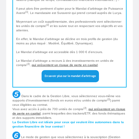
Il peut alors être pertinent d’opter pour le Mandat d’arbitrage de Puissance
(1)
Avenir
. Le mandataire est Suravenir qui prend conseil auprès de Lucya.
Moyennant un coût supplémentaire, des professionnels vont sélectionner
(2)
les unités de compte
et les suivre tout en respectant vos objectifs et vos
attentes.
En effet, le Mandat d’arbitrage se décline en trois profils de gestion (du
moins au plus risqué : Modéré, Équilibré, Dynamique).
Le Mandat d’arbitrage est accessible dès 1 000 € d’encours.
Le Mandat d'arbitrage a recours à des investissements en unités de
(2)
compte
,
qui présentent un risque de perte en capital
.
En savoir plus sur le mandat d'arbitrage
Dans le cadre de la Gestion Libre, vous sélectionnez vous-même vos
(2)
supports d'investissement (fonds en euros et/ou unités de compte
) parmi
ceux éligibles au contrat.
(2)
Vous avez accès à près de 700 unités de compte
,
qui présentent un risque
de perte en capital
, parmi lesquelles des trackers/ETF, des fonds thématiques
et des supports immobiliers.
La Gestion Libre est idéale pour ceux qui veulent être autonomes dans la
gestion financière de leur contrat !
Le mode de gestion que vous sélectionnez à la souscription (Gestion