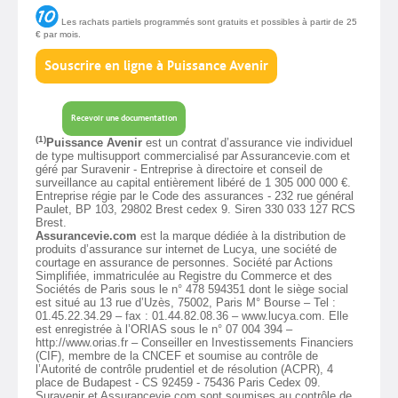
Les rachats partiels programmés sont gratuits et possibles à partir de 25
€ par mois.
Souscrire en ligne à Puissance Avenir
Recevoir une documentation
(1)
Puissance Avenir
est un contrat d’assurance vie individuel
de type multisupport commercialisé par Assurancevie.com et
géré par Suravenir - Entreprise à directoire et conseil de
surveillance au capital entièrement libéré de 1 305 000 000 €.
Entreprise régie par le Code des assurances - 232 rue général
Paulet, BP 103, 29802 Brest cedex 9. Siren 330 033 127 RCS
Brest.
Assurancevie.com
est la marque dédiée à la distribution de
produits d’assurance sur internet de Lucya, une société de
courtage en assurance de personnes. Société par Actions
Simplifiée, immatriculée au Registre du Commerce et des
Sociétés de Paris sous le n° 478 594351 dont le siège social
est situé au 13 rue d’Uzès, 75002, Paris M° Bourse – Tel :
01.45.22.34.29 – fax : 01.44.82.08.36 – www.lucya.com. Elle
est enregistrée à l’ORIAS sous le n° 07 004 394 –
http://www.orias.fr – Conseiller en Investissements Financiers
(CIF), membre de la CNCEF et soumise au contrôle de
l’Autorité de contrôle prudentiel et de résolution (ACPR), 4
place de Budapest - CS 92459 - 75436 Paris Cedex 09.
Suravenir et Assurancevie.com sont soumises au contrôle de