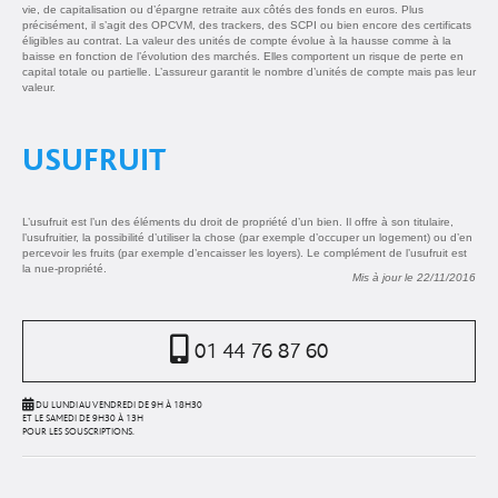
vie, de capitalisation ou d’épargne retraite aux côtés des fonds en euros. Plus
précisément, il s’agit des OPCVM, des trackers, des SCPI ou bien encore des certificats
éligibles au contrat. La valeur des unités de compte évolue à la hausse comme à la
baisse en fonction de l’évolution des marchés. Elles comportent un risque de perte en
capital totale ou partielle. L’assureur garantit le nombre d’unités de compte mais pas leur
valeur.
USUFRUIT
L’usufruit est l’un des éléments du droit de propriété d’un bien. Il offre à son titulaire,
l’usufruitier, la possibilité d’utiliser la chose (par exemple d’occuper un logement) ou d’en
percevoir les fruits (par exemple d’encaisser les loyers). Le complément de l’usufruit est
la nue-propriété.
Mis à jour le 22/11/2016
01 44 76 87 60
DU LUNDI AU VENDREDI DE 9H À 18H30
ET LE SAMEDI DE 9H30 À 13H
POUR LES SOUSCRIPTIONS.