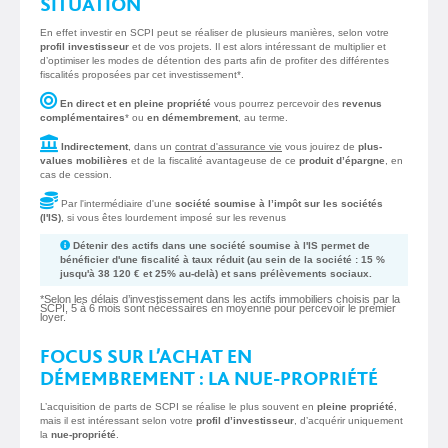
SITUATION
En effet investir en SCPI peut se réaliser de plusieurs manières, selon votre
profil investisseur
et de vos projets. Il est alors intéressant de multiplier et
d’optimiser les modes de détention des parts afin de profiter des différentes
fiscalités proposées par cet investissement*.
En direct et en pleine propriété
vous pourrez percevoir des
revenus
complémentaires
* ou
en démembrement
, au terme.
Indirectement
, dans un
contrat d'assurance vie
vous jouirez de
plus-
values mobilières
et de la fiscalité avantageuse de ce
produit d’épargne
, en
cas de cession.
Par l'intermédiaire d'une
société soumise à l’impôt sur les sociétés
(l'IS)
, si vous êtes lourdement imposé sur les revenus
Détenir des actifs dans une
société soumise à l'IS
permet de
bénéficier d'une
fiscalité à taux réduit
(au sein de la société : 15 %
jusqu'à 38 120 € et 25% au-delà) et
sans prélèvements sociaux
.
*Selon les délais d’investissement dans les actifs immobiliers choisis par la
SCPI, 5 à 6 mois sont nécessaires en moyenne pour percevoir le premier
loyer.
FOCUS SUR L’ACHAT EN
DÉMEMBREMENT : LA NUE-PROPRIÉTÉ
L’acquisition de parts de SCPI se réalise le plus souvent en
pleine propriété
,
mais il est intéressant selon votre
profil d’investisseur
, d’acquérir uniquement
la
nue-propriété
.