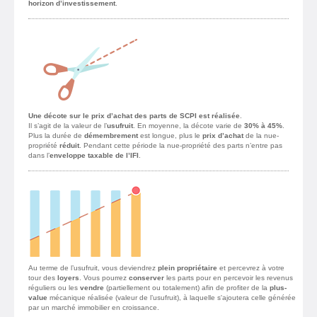
horizon d’investissement
.
Une décote sur le prix d’achat des parts de SCPI est réalisée
.
Il s’agit de la valeur de l’
usufruit
. En moyenne, la décote varie de
30% à 45%
.
Plus la durée de
démembrement
est longue, plus le
prix d’achat
de la nue-
propriété
réduit
. Pendant cette période la nue-propriété des parts n’entre pas
dans l’
enveloppe taxable de l’IFI
.
Au terme de l’usufruit, vous deviendrez
plein propriétaire
et percevrez à votre
tour des
loyers
. Vous pourrez
conserver
les parts pour en percevoir les revenus
réguliers ou les
vendre
(partiellement ou totalement) afin de profiter de la
plus-
value
mécanique réalisée (valeur de l’usufruit), à laquelle s'ajoutera celle générée
par un marché immobilier en croissance.