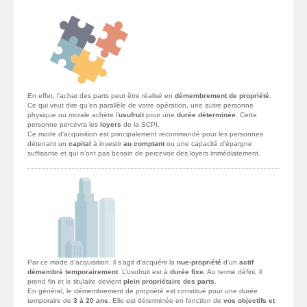
En effet, l’achat des parts peut être réalisé en
démembrement de propriété
.
Ce qui veut dire qu’en parallèle de votre opération, une autre personne
physique ou morale achète l’
usufruit
pour une
durée déterminée
. Cette
personne percevra les
loyers
de la SCPI.
Ce mode d’acquisition est principalement recommandé pour les personnes
détenant un
capital
à investir
au comptant
ou une capacité d’épargne
suffisante et qui n’ont pas besoin de percevoir des loyers immédiatement.
Par ce mode d’acquisition, il s’agit d’acquérir la
nue-propriété
d’un
actif
démembré temporairement
. L’usufruit est à
durée fixe
. Au terme défini, il
prend fin et le titulaire devient
plein propriétaire des parts
.
En général, le démembrement de propriété est constitué pour une durée
temporaire de
3 à 20 ans
. Elle est déterminée en fonction de
vos objectifs et