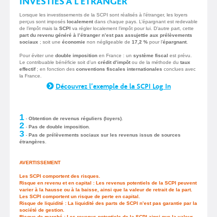
INVESTIES À L’ÉTRANGER
Lorsque les investissements de la SCPI sont réalisés à l’étranger, les loyers
perçus sont imposés
localement
dans chaque pays. L’épargnant est redevable
de l’impôt mais la
SCPI
va régler localement l’impôt pour lui. D’autre part, cette
part du revenu généré à l’étranger n’est pas assujettie aux prélèvements
sociaux
; soit une
économie
non négligeable de
17,2 %
pour l’
épargnant
.
Pour éviter une
double imposition
en France : un
système fiscal
est prévu.
Le contribuable bénéficie soit d’un
crédit d’impôt
ou de la méthode du
taux
effectif
; en fonction des
conventions fiscales internationales
conclues avec
la France.
Découvrez l’exemple de la SCPI Log In
1
-
Obtention de revenus réguliers (loyers)
.
2
-
Pas de double imposition
.
3
-
Pas de prélèvements sociaux sur les revenus issus de sources
étrangères
.
AVERTISSEMENT
Les SCPI comportent des risques.
Risque en revenu et en capital : Les revenus potentiels de la SCPI peuvent
varier à la hausse ou à la baisse, ainsi que la valeur de retrait de la part.
Les SCPI comportent un risque de perte en capital.
Risque de liquidité : La liquidité des parts de SCPI n’est pas garantie par la
société de gestion.
Risque de marché : Les revenus potentiels de la SCPI ainsi que la valeur