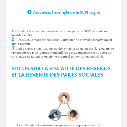
Découvrez l’exemple de la SCPI Log In
1
- Pendant la durée du démembrement, vos parts de SCPI
ne sont pas
taxables à l’IFI
.
2
- Les revenus fonciers perçus par l’
usufruitier
ne grèvent pas
votre impôt
sur le revenu
.
3
- Après extinction de l’usufruit et réunion de la pleine propriété,
le calcul de
l’impôt sur les plus- values immobilières est avantageux
car il s’applique
sur la
base de la valeur en pleine propriété
(et non la nue-propriété).
FOCUS SUR LA FISCALITÉ DES REVENUS
ET LA REVENTE DES PARTS SOCIALES
Les SCPI étant fiscalement transparentes, chaque associé doit