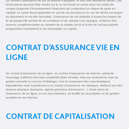
Un contrat d’assurance vie est un produit d’épargne, et non une assurance décès. Les
fonds placés peuvent être versés sur le ou les fonds en euros et/ou les unités de
compte (supports d’investissement financiers qui comportent un risque de perte en
capital). Le cadre fiscal applicable en cas de vie (rachats) et en cas de décès est propre
au placement et est très favorable. L’assurance vie est adaptée à toutes les étapes de
la vie puisqu’elle permet de se constituer et de valoriser une épargne, d’obtenir des
revenus complémentaires au moment de la retraite (sous la forme de rachats partiels
programmés notamment) et de transmettre un capital.
CONTRAT D’ASSURANCE VIE EN
LIGNE
Un contrat d’assurance vie en ligne, ou contrat d’assurance vie internet, présente
l’avantage d’afficher des frais compétitifs (frais d’entrée, frais sur versements, frais de
gestion annuels ou encore d’arbitrage), tout en proposant des caractéristiques
équivalentes voire supérieures à un contrat d’assurance vie classique, distribué par des
réseaux physique (banques, agents généraux d’assurance…). Autre atout de
l’assurance vie en ligne, et non des moindres, sa facilité de souscription et de gestion
quotidienne sur internet.
CONTRAT DE CAPITALISATION