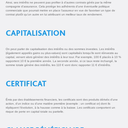
Ainsi, ses intérêts ne peuvent pas profiter à d’autres contrats gérés par la même
compagnie d’assurance. Cela protège les adhérents d’une éventuelle politique
commerciale que pourrait mettre en place l’assureur en vue de favoriser un type de
contrat plutôt qu’un autre en lui attribuant un meilleur taux de rendement.
CAPITALISATION
On peut parler de capitalisation des intérêts ou des sommes investies. Les intérêts
(également appelés gains ou plus-values) sont capitalisés lorsqu’ils sont réinvestis au
capital, venant alors générer des intérêts à leur tour. Par exemple, 100 € placés à 10 %
rapportent 10 € la première année. La seconde année, si ce taux reste inchangé, la
somme totale génère des intérêts, les 110 € vont donc rapporter 11 € d'intérêts.
CERTIFICAT
Émis par des établissements financiers, les certificats sont des produits dérivés d’une
action, d’un indice ou d’une matière première (exemple : un certificat or) dont ils
répliquent l’évolution, à la hausse comme à la baisse. Les certificats comportent un
risque de perte en capital totale ou partielle.