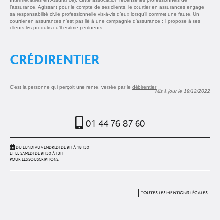
Intermédiaires en Assurance). Cette association recense les professionnels de
l’assurance. Agissant pour le compte de ses clients, le courtier en assurances engage
sa responsabilité civile professionnelle vis-à-vis d’eux lorsqu’il commet une faute. Un
courtier en assurances n'est pas lié à une compagnie d'assurance : il propose à ses
clients les produits qu'il estime pertinents.
CRÉDIRENTIER
C’est la personne qui perçoit une rente, versée par le
débirentier
Mis à jour le 19/12/2022
01 44 76 87 60
DU LUNDI AU VENDREDI DE 9H À 18H30
ET LE SAMEDI DE 9H30 À 13H
POUR LES SOUSCRIPTIONS.
TOUTES LES MENTIONS LÉGALES