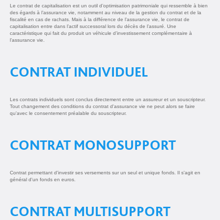
Le contrat de capitalisation est un outil d’optimisation patrimoniale qui ressemble à bien
des égards à l’assurance vie, notamment au niveau de la gestion du contrat et de la
fiscalité en cas de rachats. Mais à la différence de l’assurance vie, le contrat de
capitalisation entre dans l’actif successoral lors du décès de l’assuré. Une
caractéristique qui fait du produit un véhicule d’investissement complémentaire à
l’assurance vie.
CONTRAT INDIVIDUEL
Les contrats individuels sont conclus directement entre un assureur et un souscripteur.
Tout changement des conditions du contrat d'assurance vie ne peut alors se faire
qu'avec le consentement préalable du souscripteur.
CONTRAT MONOSUPPORT
Contrat permettant d'investir ses versements sur un seul et unique fonds. Il s'agit en
général d'un fonds en euros.
CONTRAT MULTISUPPORT