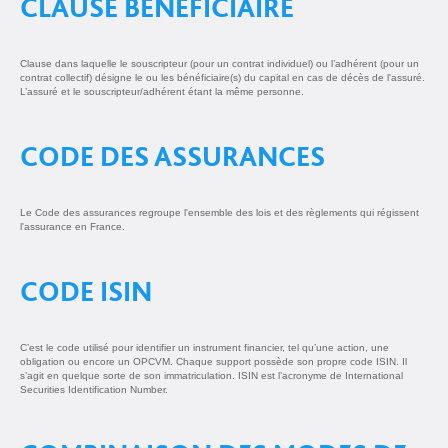
CLAUSE BÉNÉFICIAIRE
Clause dans laquelle le souscripteur (pour un contrat individuel) ou l’adhérent (pour un
contrat collectif) désigne le ou les bénéficiaire(s) du capital en cas de décès de l'assuré.
L’assuré et le souscripteur/adhérent étant la même personne.
CODE DES ASSURANCES
Le Code des assurances regroupe l'ensemble des lois et des règlements qui régissent
l'assurance en France.
CODE ISIN
C’est le code utilisé pour identifier un instrument financier, tel qu’une action, une
obligation ou encore un OPCVM. Chaque support possède son propre code ISIN. Il
s’agit en quelque sorte de son immatriculation. ISIN est l’acronyme de International
Securities Identification Number.