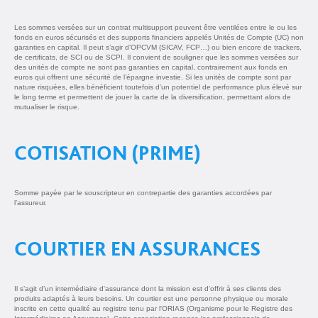
Les sommes versées sur un contrat multisupport peuvent être ventilées entre le ou les
fonds en euros sécurisés et des supports financiers appelés Unités de Compte (UC) non
garanties en capital. Il peut s’agir d’OPCVM (SICAV, FCP…) ou bien encore de trackers,
de certificats, de SCI ou de SCPI. Il convient de souligner que les sommes versées sur
des unités de compte ne sont pas garanties en capital, contrairement aux fonds en
euros qui offrent une sécurité de l’épargne investie. Si les unités de compte sont par
nature risquées, elles bénéficient toutefois d’un potentiel de performance plus élevé sur
le long terme et permettent de jouer la carte de la diversification, permettant alors de
mutualiser le risque.
COTISATION (PRIME)
Somme payée par le souscripteur en contrepartie des garanties accordées par
l’assureur.
COURTIER EN ASSURANCES
Il s’agit d’un intermédiaire d'assurance dont la mission est d'offrir à ses clients des
produits adaptés à leurs besoins. Un courtier est une personne physique ou morale
inscrite en cette qualité au registre tenu par l'ORIAS (Organisme pour le Registre des