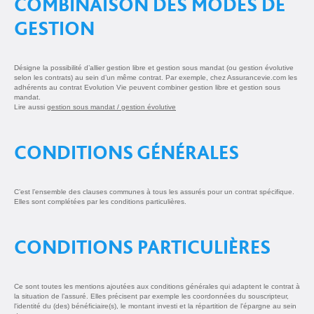
COMBINAISON DES MODES DE
GESTION
Désigne la possibilité d’allier gestion libre et gestion sous mandat (ou gestion évolutive
selon les contrats) au sein d’un même contrat. Par exemple, chez Assurancevie.com les
adhérents au contrat Evolution Vie peuvent combiner gestion libre et gestion sous
mandat.
Lire aussi
gestion sous mandat / gestion évolutive
CONDITIONS GÉNÉRALES
C’est l’ensemble des clauses communes à tous les assurés pour un contrat spécifique.
Elles sont complétées par les conditions particulières.
CONDITIONS PARTICULIÈRES
Ce sont toutes les mentions ajoutées aux conditions générales qui adaptent le contrat à
la situation de l’assuré. Elles précisent par exemple les coordonnées du souscripteur,
l'identité du (des) bénéficiaire(s), le montant investi et la répartition de l'épargne au sein