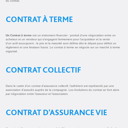
du contrat.
CONTRAT À TERME
Un Contrat à terme
est un instrument financier : produit d’une négociation entre un
acheteur et un vendeur qui s’engagent fermement pour l’acquisition et la vente
d'un actif sous-jacent ; le prix et la maturité sont définis dès le départ pour définir un
règlement et une livraison futurs. Le contrat à terme se négocie sur un marché à terme
organisé.
CONTRAT COLLECTIF
Dans le cadre d’un contrat d’assurance collectif, l’adhérent est représenté par une
association d’assurés auprès de la compagnie. Les évolutions du contrat se font alors
par négociation entre l’assureur et l’association.
CONTRAT D'ASSURANCE VIE