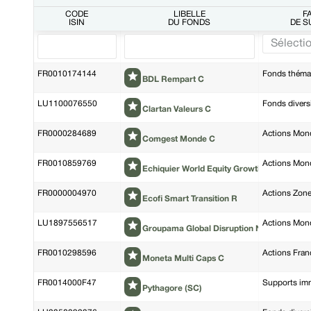
CODE
LIBELLÉ
F
ISIN
DU FONDS
DE 
FR0010174144
Fonds thémat
BDL Rempart C
LU1100076550
Fonds diversi
Clartan Valeurs C
FR0000284689
Actions Mon
Comgest Monde C
FR0010859769
Actions Mon
Echiquier World Equity Growth A
FR0000004970
Actions Zone
Ecofi Smart Transition R
LU1897556517
Actions Mon
Groupama Global Disruption NC
FR0010298596
Actions Fran
Moneta Multi Caps C
FR0014000F47
Supports imm
Pythagore (SC)