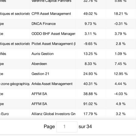
fiés
Varenne Capital Partners
32.76 %
5.66 %
iques et sectoriels
CPR Asset Management
49.02 %
18.21 %
ope
DNCA Finance
9.73 %
-0.31 %
ce
ODDO BHF Asset Management SAS
3.11 %
3.79 %
iques et sectoriels
Pictet Asset Management (Europe) SA
-9.65 %
2.8 %
fiés
Auris Gestion
13.25 %
1.09 %
ope
Aberdeen
8.33 %
7.45 %
ce
Gestion 21
24.93 %
12.95 %
e zone géographique (États-Unis, Asie, marchés émergents...)
Arkéa Asset Management
40.31 %
4.44 %
ce
AFFM SA
38.88 %
-4.03 %
ope
AFFM SA
91.02 %
4.9 %
 Euro
Allianz Global Investors GmbH
17.79 %
3.2 %
Page
sur
34