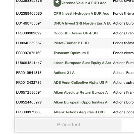
LU2358392376
Fonds diversi
Varenne Valeur A EUR Acc
LU2389405080
CPR Invest Hydrogen A EUR Acc
Fonds thémat
LU1490785091
DNCA Invest SRI Norden Eur A EUR
Actions Eur
FR0000989899
Oddo BHF Avenir CR-EUR
Actions Fran
LU0340559557
Pictet-Timber P EUR
Fonds thémat
FR0007072160
Trusteam Optimum R
Fonds diversi
LU0094541447
abrdn-European Sust Equity A Acc EUR
Actions Eur
FR0010541813
Actions 21 A
Actions Fran
FR0013432739
ADS Venn Collective Alpha US P
Actions autr
LU0572586591
Alken Absolute Return Europe A
Actions Fran
LU0524465977
Alken European Opportunities A
Actions Eur
FR0000975880
Allianz Actions Aéquitas R C/D
Actions Zone
Précédent