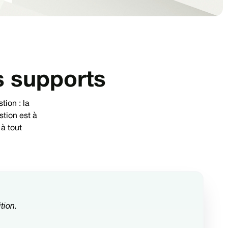
s supports
ion : la
stion est à
 à tout
ition.