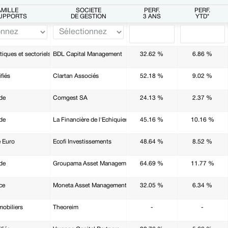
AMILLE
SOCIÉTÉ
PERF.
PERF.
SUPPORTS
DE GESTION
3 ANS
YTD*
iques et sectoriels
BDL Capital Management
32.62 %
6.86 %
fiés
Clartan Associés
52.18 %
9.02 %
de
Comgest SA
24.13 %
2.37 %
de
La Financière de l'Echiquier
45.16 %
10.16 %
 Euro
Ecofi Investissements
48.64 %
8.52 %
de
Groupama Asset Management
64.69 %
11.77 %
ce
Moneta Asset Management
32.05 %
6.34 %
obiliers
Theoreim
-
-