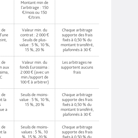
Montant min de
l'arbitrage : 150
€/mois ou 150
€/trim.
 de
Valeur min. du
Chaque arbitrage
d'une
contrat : 2 000 €
supporte des frais
eint,
Seuils de plus-
fixés à 0,50 % du
value : 5 %, 10 %,
montant transféré,
15 %, 20 %
plafonnés à 30 €
 de
Valeur min. du
Les arbitrages ne
n aux
fonds Eurossima :
supportent aucuns
ssima,
2 000 € (avec un
frais
UC
min./support de
100 € à arbitrer)
 de
Seuils de moins-
Chaque arbitrage
t la
value : 5 %, 10 %,
supporte des frais
s
15 %, 20 %
fixés à 0,50 % du
lue a
montant transféré,
plafonnés à 30 €
 de
Seuils de moins-
Chaque arbitrage
t la
values : 5 %, 10
supporte des frais
s
%, 15 %, 20 %
fixés à 0,50 % du